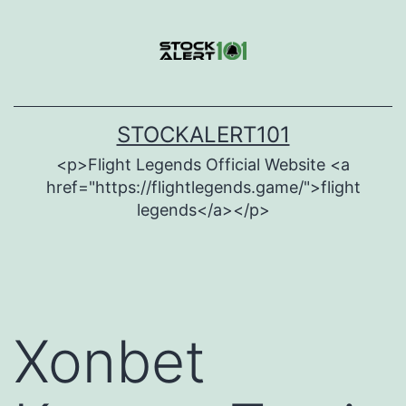
Skip
to
content
STOCKALERT101
<p>Flight Legends Official Website <a
href="https://flightlegends.game/">flight
legends</a></p>
Xonbet