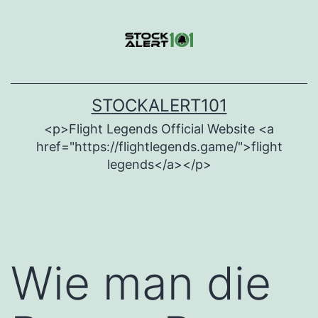
Skip
to
content
STOCKALERT101
<p>Flight Legends Official Website <a
href="https://flightlegends.game/">flight
legends</a></p>
Wie man die