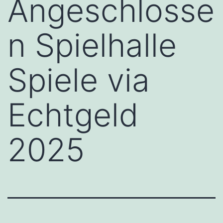
Angeschlosse
n Spielhalle
Spiele via
Echtgeld
2025