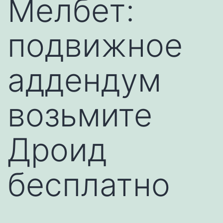
Мелбет:
подвижное
аддендум
возьмите
Дроид
бесплатно