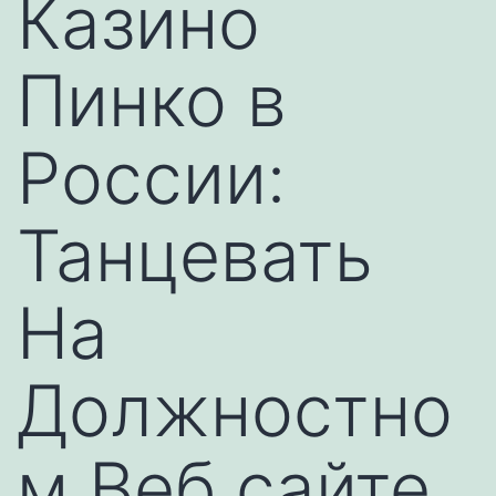
Казино
Пинко в
России:
Танцевать
На
Должностно
м Веб сайте