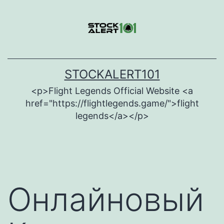
Skip
to
content
STOCKALERT101
<p>Flight Legends Official Website <a
href="https://flightlegends.game/">flight
legends</a></p>
Онлайновый