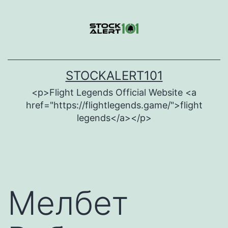
Skip
to
content
STOCKALERT101
<p>Flight Legends Official Website <a
href="https://flightlegends.game/">flight
legends</a></p>
Мелбет