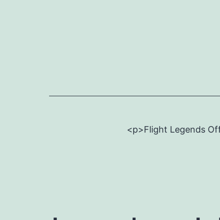
Skip
to
content
<p>Flight Legends Off