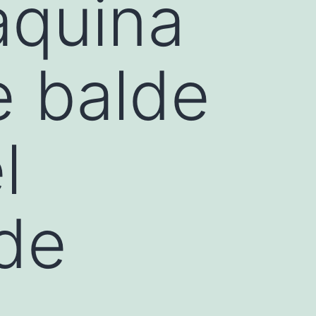
áquina
 balde
l
 de