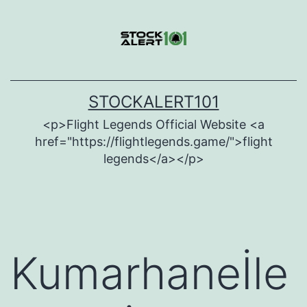
Skip
to
content
STOCKALERT101
<p>Flight Legends Official Website <a
href="https://flightlegends.game/">flight
legends</a></p>
Kumarhaneİle