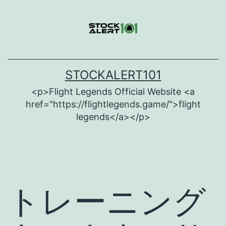
Skip
to
content
STOCKALERT101
<p>Flight Legends Official Website <a
href="https://flightlegends.game/">flight
legends</a></p>
トレーニング