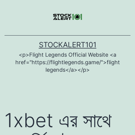
Skip
to
content
STOCKALERT101
<p>Flight Legends Official Website <a
href="https://flightlegends.game/">flight
legends</a></p>
1xbet এর সাথে