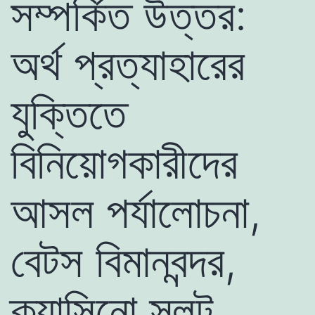
সম্পর্কিত উত্তর:
অর্থ প্রত্যাহারের
যুক্তিতে
বিনিয়োগকারীদের
আসল পর্যালোচনা,
বেটস বিমানবন্দর,
ক্যাসিনো স্লট