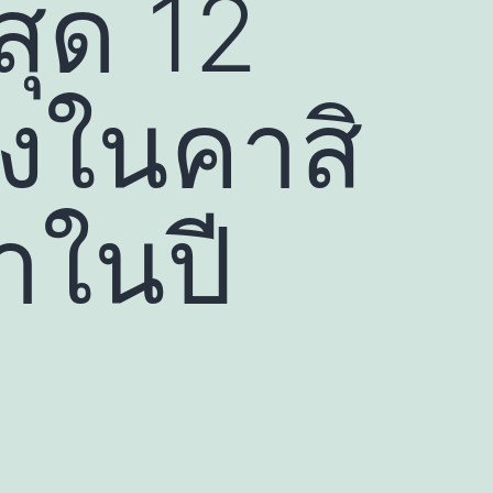
สุด 12
ิงในคาสิ
าในปี