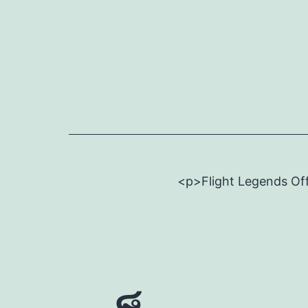
Skip
to
content
<p>Flight Legends Off